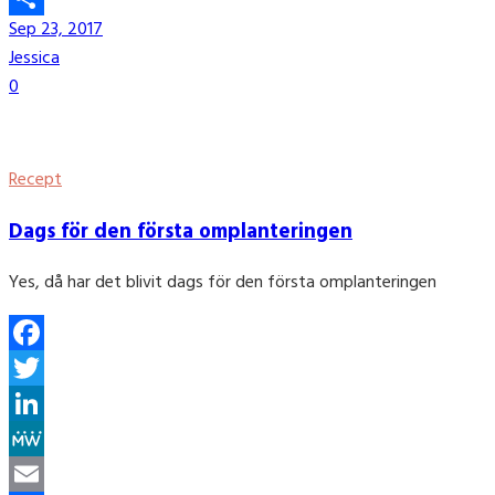
Sep 23, 2017
Share
Jessica
0
Recept
Dags för den första omplanteringen
Yes, då har det blivit dags för den första omplanteringen
Facebook
Twitter
LinkedIn
MeWe