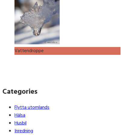
Vattendroppe
Categories
Flytta utomlands
Hälsa
Husbil
Inredning