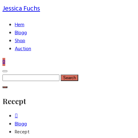
Jessica Fuchs
Hem
Blogg
Shop
Auction
0
Search
for:
Recept
Blogg
Recept