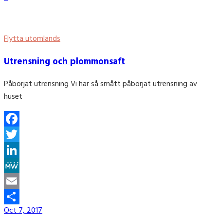
Flytta utomlands
Utrensning och plommonsaft
Påbörjat utrensning Vi har så smått påbörjat utrensning av
huset
Facebook
Twitter
LinkedIn
MeWe
Email
Oct 7, 2017
Share