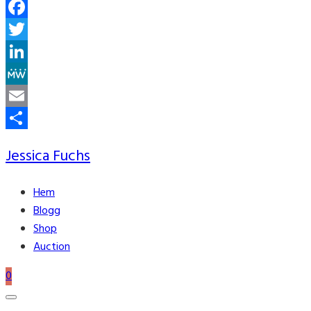
Facebook
Twitter
LinkedIn
MeWe
Email
Share
Jessica Fuchs
Hem
Blogg
Shop
Auction
0