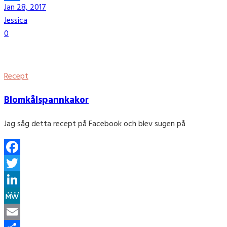
Jan 28, 2017
Share
Jessica
0
Recept
Blomkålspannkakor
Jag såg detta recept på Facebook och blev sugen på
Facebook
Twitter
LinkedIn
MeWe