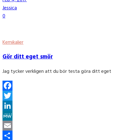
Share
Jessica
0
Kemikalier
Gör ditt eget smör
Jag tycker verkligen att du bör testa göra ditt eget
Facebook
Twitter
LinkedIn
MeWe
Email