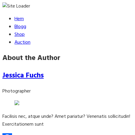
Skip
Hem
to
Blogg
content
Shop
Auction
About the Author
Jessica Fuchs
Photographer
Facilisis nec, atque unde? Amet pariatur? Venenatis sollicitudin!
Exercitationem sunt