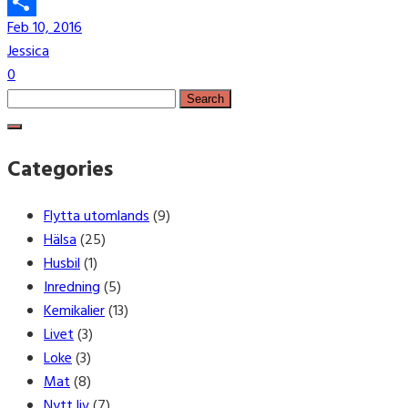
Email
Feb 10, 2016
Share
Jessica
0
Search
for:
Categories
Flytta utomlands
(9)
Hälsa
(25)
Husbil
(1)
Inredning
(5)
Kemikalier
(13)
Livet
(3)
Loke
(3)
Mat
(8)
Nytt liv
(7)