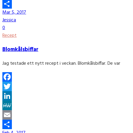
Email
Mar 5, 2017
Share
Jessica
0
Recept
Blomkålsbiffar
Jag testade ett nytt recept i veckan. Blomkålsbiffar. De var
Facebook
Twitter
LinkedIn
MeWe
Email
Feb 4, 2017