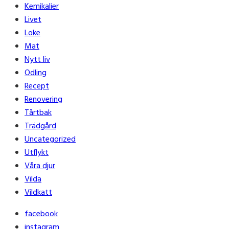
Kemikalier
Livet
Loke
Mat
Nytt liv
Odling
Recept
Renovering
Tårtbak
Trädgård
Uncategorized
Utflykt
Våra djur
Vilda
Vildkatt
facebook
instagram