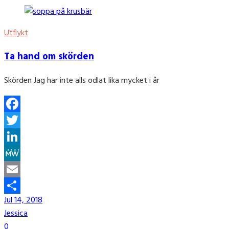
Utflykt
Ta hand om skörden
Skörden Jag har inte alls odlat lika mycket i år
Facebook
Twitter
LinkedIn
MeWe
Email
Jul 14, 2018
Share
Jessica
0