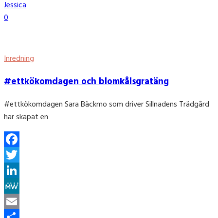
Jessica
0
Inredning
#ettkökomdagen och blomkålsgratäng
#ettkökomdagen Sara Bäckmo som driver Sillnadens Trädgård
har skapat en
Facebook
Twitter
LinkedIn
MeWe
Email