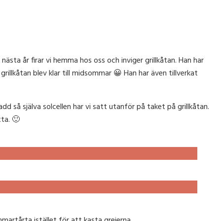
sta år firar vi hemma hos oss och inviger grillkåtan. Han har
rillkåtan blev klar till midsommar 😀 Han har även tillverkat
add så själva solcellen har vi satt utanför på taket på grillkåtan.
ta. 🙂
artårta istället för att kasta grejerna.