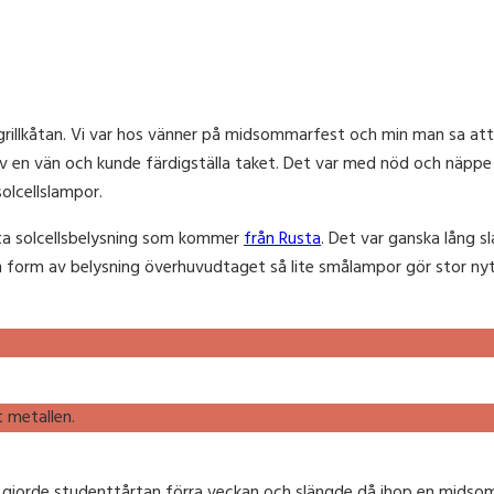
rillkåtan. Vi var hos vänner på midsommarfest och min man sa att nä
av en vän och kunde färdigställa taket. Det var med nöd och näppe g
olcellslampor.
tta solcellsbelysning som kommer
från Rusta
. Det var ganska lång sl
gon form av belysning överhuvudtaget så lite smålampor gör stor nyt
t metallen.
g gjorde studenttårtan förra veckan och slängde då ihop en midsomm