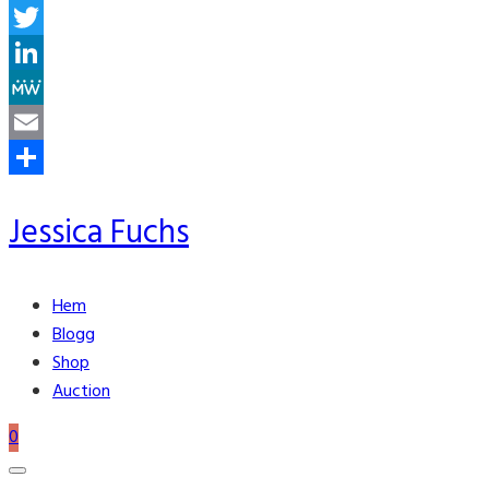
Facebook
Twitter
LinkedIn
MeWe
Email
Share
Jessica Fuchs
Hem
Blogg
Shop
Auction
0