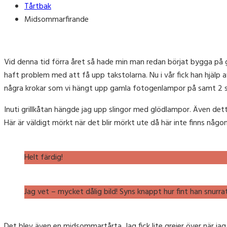
Tårtbak
Midsommarfirande
Vid denna tid förra året så hade min man redan börjat bygga på g
haft problem med att få upp takstolarna. Nu i vår fick han hjälp 
några krokar som vi hängt upp gamla fotogenlampor på samt 2 s
Inuti grillkåtan hängde jag upp slingor med glödlampor. Även de
Här är väldigt mörkt när det blir mörkt ute då här inte finns nå
Helt färdig!
Jag vet – mycket dålig bild! Syns knappt hur fint han snurra
Det blev även en midsommartårta. Jag fick lite grejer över när ja