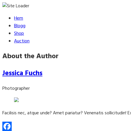
Skip
Hem
to
Blogg
content
Shop
Auction
About the Author
Jessica Fuchs
Photographer
Facilisis nec, atque unde? Amet pariatur? Venenatis sollicitudin! 