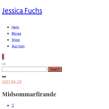
Jessica Fuchs
Hem
Blogg
Shop
Auction
0
Search
for:
Posted
2021-06-29
on
Midsommarfirande