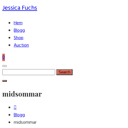
Jessica Fuchs
Hem
Blogg
Shop
Auction
0
Search
for:
midsommar
Blogg
midsommar