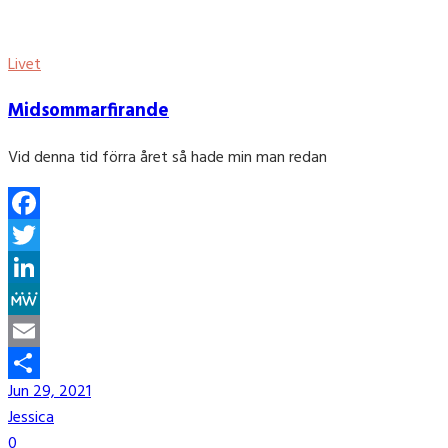
Livet
Midsommarfirande
Vid denna tid förra året så hade min man redan
Facebook
Twitter
LinkedIn
MeWe
Email
Jun 29, 2021
Share
Jessica
0