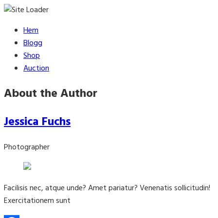
Skip
Hem
to
Blogg
content
Shop
Auction
About the Author
Jessica Fuchs
Photographer
Facilisis nec, atque unde? Amet pariatur? Venenatis sollicitudin!
Exercitationem sunt