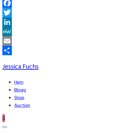
Facebook
Twitter
LinkedIn
MeWe
Email
Share
Jessica Fuchs
Hem
Blogg
Shop
Auction
0