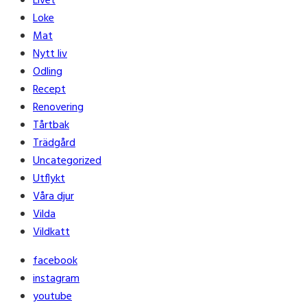
Livet
Loke
Mat
Nytt liv
Odling
Recept
Renovering
Tårtbak
Trädgård
Uncategorized
Utflykt
Våra djur
Vilda
Vildkatt
facebook
instagram
youtube