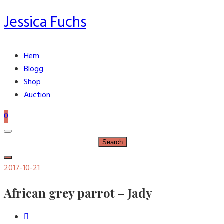
Jessica Fuchs
Hem
Blogg
Shop
Auction
0
Search
for:
Posted
2017-10-21
on
African grey parrot – Jady