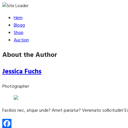
Skip
Hem
to
Blogg
content
Shop
Auction
About the Author
Jessica Fuchs
Photographer
Facilisis nec, atque unde? Amet pariatur? Venenatis sollicitudin! 