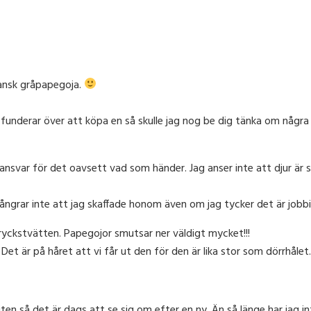
ikansk gråpapegoja.
funderar över att köpa en så skulle jag nog be dig tänka om några g
ansvar för det oavsett vad som händer. Jag anser inte att djur är s
 ångrar inte att jag skaffade honom även om jag tycker det är job
ryckstvätten. Papegojor smutsar ner väldigt mycket!!!
et är på håret att vi får ut den för den är lika stor som dörrhålet.
liten så det är dags att se sig om efter en ny. Än så länge har jag i