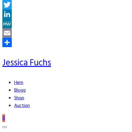
Facebook
Twitter
LinkedIn
MeWe
Email
Share
Jessica Fuchs
Hem
Blogg
Shop
Auction
0