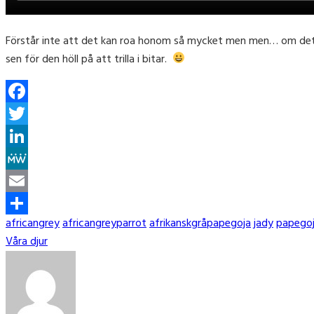
Förstår inte att det kan roa honom så mycket men men… om det nu 
sen för den höll på att trilla i bitar.
Facebook
Twitter
LinkedIn
MeWe
Email
Tags
africangrey
africangreyparrot
afrikanskgråpapegoja
jady
papego
Share
Categories
Våra djur