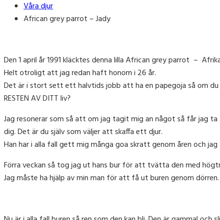
Våra djur
African grey parrot – Jady
Den 1 april år 1991 kläcktes denna lilla African grey parrot – Afr
Helt otroligt att jag redan haft honom i 26 år.
Det är i stort sett ett halvtids jobb att ha en papegoja så om du 
RESTEN AV DITT liv?
Jag resonerar som så att om jag tagit mig an något så får jag ta 
dig. Det är du själv som väljer att skaffa ett djur.
Han har i alla fall gett mig många goa skratt genom åren och jag
Förra veckan så tog jag ut hans bur för att tvätta den med högt
Jag måste ha hjälp av min man för att få ut buren genom dörren. D
Nu är i alla fall buren så ren som den kan bli. Den är gammal och s