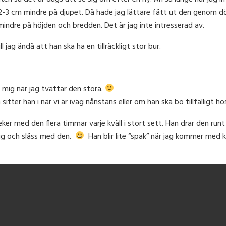
2-3 cm mindre på djupet. Då hade jag lättare fått ut den genom dö
mindre på höjden och bredden. Det är jag inte intresserad av.
 jag ändå att han ska ha en tillräckligt stor bur.
ar mig när jag tvättar den stora.
sitter han i när vi är iväg nånstans eller om han ska bo tillfälligt 
eker med den flera timmar varje kväll i stort sett. Han drar den ru
sig och slåss med den.
Han blir lite “spak” när jag kommer med k