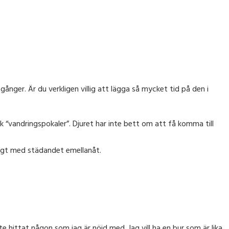
ånger. Är du verkligen villig att lägga så mycket tid på den i
k “vandringspokaler”. Djuret har inte bett om att få komma till
bigt med städandet emellanåt.
nte hittat någon som jag är nöjd med. Jag vill ha en bur som är lika