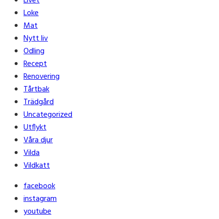
Livet
Loke
Mat
Nytt liv
Odling
Recept
Renovering
Tårtbak
Trädgård
Uncategorized
Utflykt
Våra djur
Vilda
Vildkatt
facebook
instagram
youtube