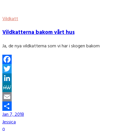
Vildkatt
Vildkatterna bakom vårt hus
Ja, de nya vildkatterna som vi har i skogen bakom
Facebook
Twitter
LinkedIn
MeWe
Email
Jan 7, 2018
Share
Jessica
0