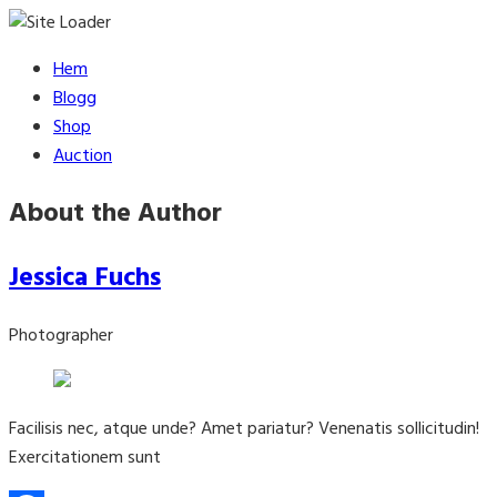
Skip
Hem
to
Blogg
content
Shop
Auction
About the Author
Jessica Fuchs
Photographer
Facilisis nec, atque unde? Amet pariatur? Venenatis sollicitudin!
Exercitationem sunt