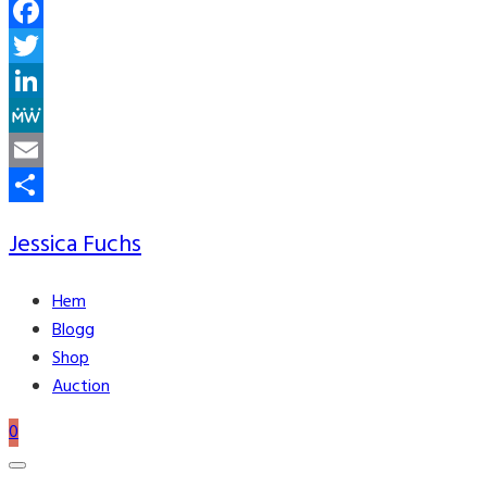
Facebook
Twitter
LinkedIn
MeWe
Email
Share
Jessica Fuchs
Hem
Blogg
Shop
Auction
0