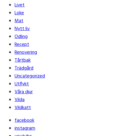
Livet
Loke
Mat
Nytt liv
Odling
Recept
Renovering
Tårtbak
Trädgård
Uncategorized
Utflykt
Våra djur
Vilda
Vildkatt
facebook
instagram