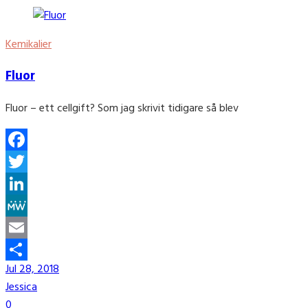
Kemikalier
Fluor
Fluor – ett cellgift? Som jag skrivit tidigare så blev
Facebook
Twitter
LinkedIn
MeWe
Email
Jul 28, 2018
Share
Jessica
0