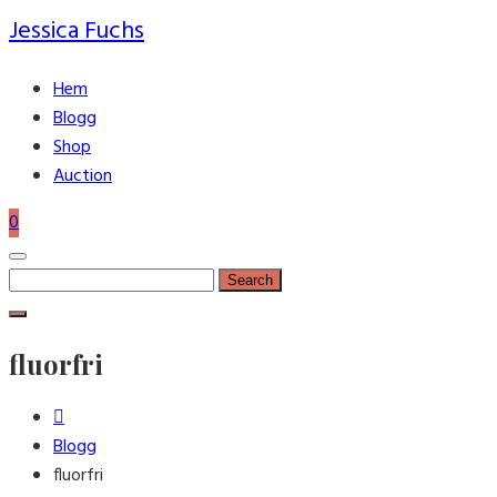
Jessica Fuchs
Hem
Blogg
Shop
Auction
0
Search
for:
fluorfri
Blogg
fluorfri