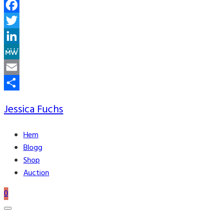
Facebook
Twitter
LinkedIn
MeWe
Email
Share
Jessica Fuchs
Hem
Blogg
Shop
Auction
0