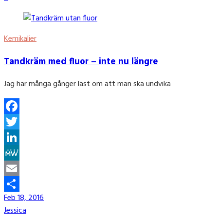
Kemikalier
Tandkräm med fluor – inte nu längre
Jag har många gånger läst om att man ska undvika
Facebook
Twitter
LinkedIn
MeWe
Email
Feb 18, 2016
Share
Jessica