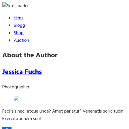
Skip
Hem
to
Blogg
content
Shop
Auction
About the Author
Jessica Fuchs
Photographer
Facilisis nec, atque unde? Amet pariatur? Venenatis sollicitudin!
Exercitationem sunt