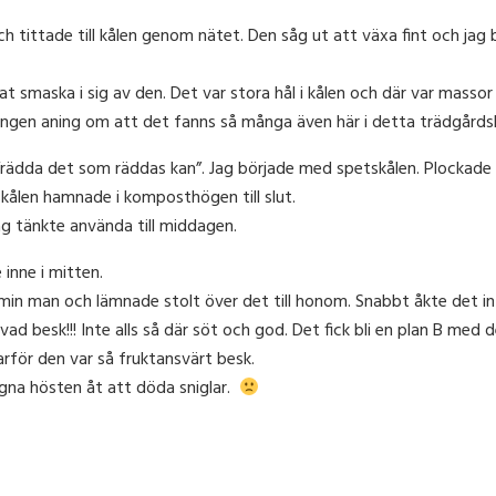
h tittade till kålen genom nätet. Den såg ut att växa fint och jag bl
rjat smaska i sig av den. Det var stora hål i kålen och där var massor
ngen aning om att det fanns så många även här i detta trädgårdslan
rädda det som räddas kan”. Jag började med spetskålen. Plockade av
tskålen hamnade i komposthögen till slut.
jag tänkte använda till middagen.
 inne i mitten.
ll min man och lämnade stolt över det till honom. Snabbt åkte det 
ad besk!!! Inte alls så där söt och god. Det fick bli en plan B med 
arför den var så fruktansvärt besk.
ägna hösten åt att döda sniglar.