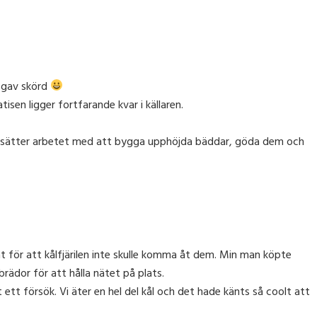
e gav skörd
isen ligger fortfarande kvar i källaren.
fortsätter arbetet med att bygga upphöjda bäddar, göda dem och
t för att kålfjärilen inte skulle komma åt dem. Min man köpte
rädor för att hålla nätet på plats.
ett försök. Vi äter en hel del kål och det hade känts så coolt att