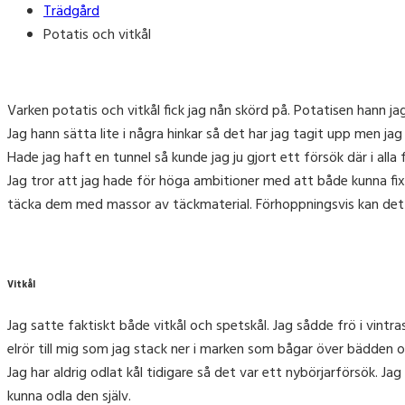
Trädgård
Potatis och vitkål
Varken potatis och vitkål fick jag nån skörd på. Potatisen hann ja
Jag hann sätta lite i några hinkar så det har jag tagit upp men ja
Hade jag haft en tunnel så kunde jag ju gjort ett försök där i alla f
Jag tror att jag hade för höga ambitioner med att både kunna fi
täcka dem med massor av täckmaterial. Förhoppningsvis kan det då
Vitkål
Jag satte faktiskt både vitkål och spetskål. Jag sådde frö i vin
elrör till mig som jag stack ner i marken som bågar över bädden o
Jag har aldrig odlat kål tidigare så det var ett nybörjarförsök. J
kunna odla den själv.