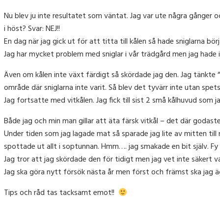
Nu blev ju inte resultatet som väntat. Jag var ute några gånger oc
i höst? Svar: NEJ!!
En dag när jag gick ut för att titta till kålen så hade sniglarna bö
Jag har mycket problem med sniglar i vår trädgård men jag hade i
Även om kålen inte växt färdigt så skördade jag den. Jag tänkte “
område där sniglarna inte varit. Så blev det tyvärr inte utan spe
Jag fortsatte med vitkålen. Jag fick till sist 2 små kålhuvud som 
Både jag och min man gillar att äta färsk vitkål – det där godaste
Under tiden som jag lagade mat så sparade jag lite av mitten ti
spottade ut allt i soptunnan. Hmm…. jag smakade en bit själv. Fy v
Jag tror att jag skördade den för tidigt men jag vet inte säkert v
Jag ska göra nytt försök nästa år men först och främst ska jag 
Tips och råd tas tacksamt emot!!