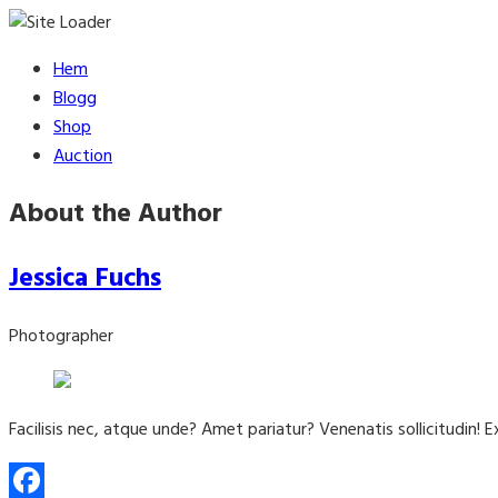
Skip
Hem
to
Blogg
content
Shop
Auction
About the Author
Jessica Fuchs
Photographer
Facilisis nec, atque unde? Amet pariatur? Venenatis sollicitudin! 