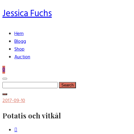
Jessica Fuchs
Hem
Blogg
Shop
Auction
0
Search
for:
Posted
2017-09-10
on
Potatis och vitkål