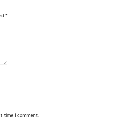
ked
*
xt time I comment.