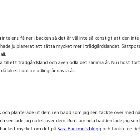
g inte ens få ner i backen så det är väl inte så konstigt att den int
g hade ju planerat att sätta mycket mer i trädgårdslandet. Sättpotat
all.
xa till ett trädgårdsland och även odla det samma år. Nu i höst 
 bli ett bättre odlingsår nästa år.
tras och planterade ut dem i en bädd som jag sen täckte över med nä
ch sen lade jag nätet över dem. Runt om hela bädden lade jag sen b
ag har läst mycket om det på
Sara Bäckmo’s blogg
och tänkte ge det 