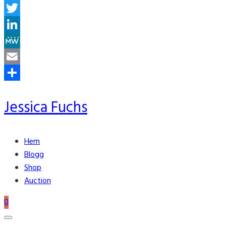
Facebook
Twitter
LinkedIn
MeWe
Email
Share
Jessica Fuchs
Hem
Blogg
Shop
Auction
0