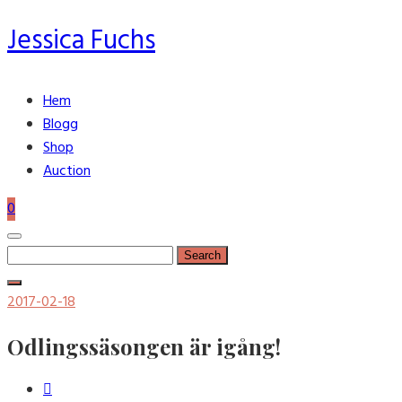
Jessica Fuchs
Hem
Blogg
Shop
Auction
0
Search
for:
Posted
2017-02-18
on
Odlingssäsongen är igång!