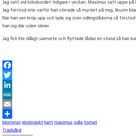
Jag satt vid köksbordet tidigare i veckan. Maximus satt uppe på 
Jag förstod inte varför han stirrade så mycket på mig, liksom bl
När han sen kröp upp och lade sig över odlingslådorna så förstod j
han sig där solen skiner.
Jag fick lite dåligt samvete och flyttade lådan en stund så han kund
Facebook
Twitter
LinkedIn
MeWe
Email
Tags
blommor
ekologiskt
katt
maximus
odla
tomat
Share
Categories
Trädgård