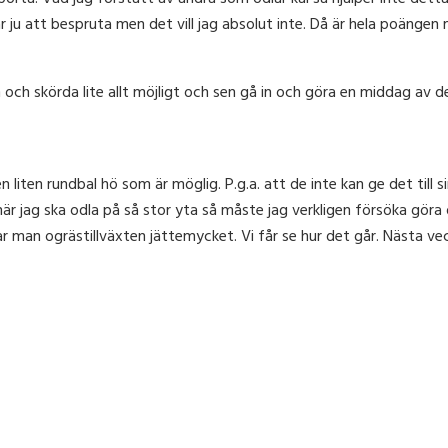
 ju att bespruta men det vill jag absolut inte. Då är hela poängen me
 och skörda lite allt möjligt och sen gå in och göra en middag av d
n liten rundbal hö som är möglig. P.g.a. att de inte kan ge det till s
är jag ska odla på så stor yta så måste jag verkligen försöka göra 
man ogrästillväxten jättemycket. Vi får se hur det går. Nästa vec