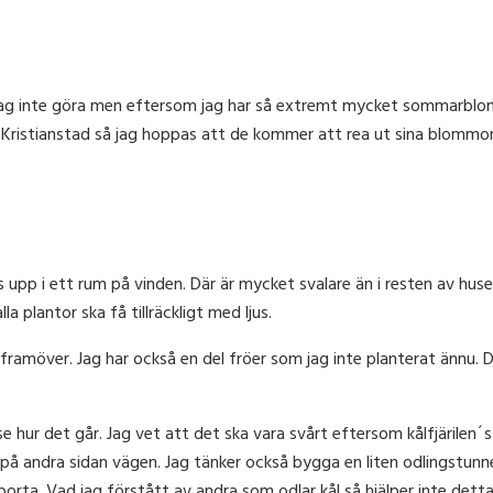
r jag inte göra men eftersom jag har så extremt mycket sommarbl
a i Kristianstad så jag hoppas att de kommer att rea ut sina blommo
tas upp i ett rum på vinden. Där är mycket svalare än i resten av hu
 plantor ska få tillräckligt med ljus.
ramöver. Jag har också en del fröer som jag inte planterat ännu. D
se hur det går. Jag vet att det ska vara svårt eftersom kålfjärilen´s
å andra sidan vägen. Jag tänker också bygga en liten odlingstunne
borta. Vad jag förstått av andra som odlar kål så hjälper inte detta 