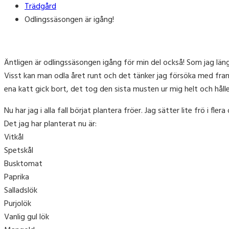
Trädgård
Odlingssäsongen är igång!
Äntligen är odlingssäsongen igång för min del också! Som jag lä
Visst kan man odla året runt och det tänker jag försöka med fram
ena katt gick bort, det tog den sista musten ur mig helt och håll
Nu har jag i alla fall börjat plantera fröer. Jag sätter lite frö i 
Det jag har planterat nu är:
Vitkål
Spetskål
Busktomat
Paprika
Salladslök
Purjolök
Vanlig gul lök