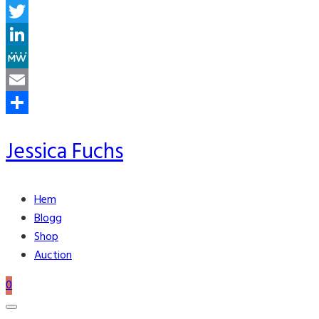
Facebook
Twitter
LinkedIn
MeWe
Email
Share
Jessica Fuchs
Hem
Blogg
Shop
Auction
0