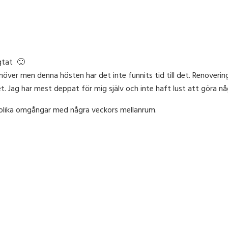
ngtat 🙂
över men denna hösten har det inte funnits tid till det. Renoverin
et. Jag har mest deppat för mig själv och inte haft lust att göra nå
flera olika omgångar med några veckors mellanrum.