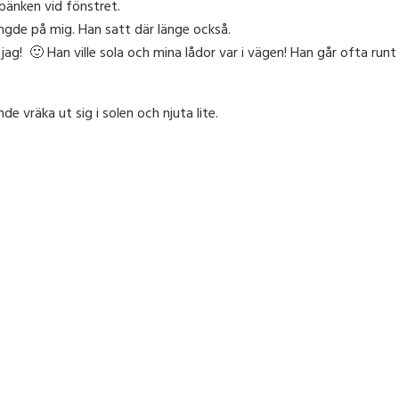
bänken vid fönstret.
ängde på mig. Han satt där länge också.
ag! 🙂 Han ville sola och mina lådor var i vägen! Han går ofta runt 
e vräka ut sig i solen och njuta lite.