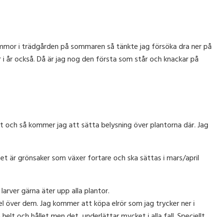
ommor i trädgården på sommaren så tänkte jag försöka dra ner på
r i år också. Då är jag nog den första som står och knackar på
set och så kommer jag att sätta belysning över plantorna där. Jag
et är grönsaker som växer fortare och ska sättas i mars/april
 larver gärna äter upp alla plantor.
l över dem. Jag kommer att köpa elrör som jag trycker ner i
helt och hållet men det underlättar mycket i alla fall. Speciellt