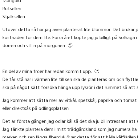
Mangold
Rotselleri
Stjälkselleri
Utöver detta så har jag även planterat lite blommor. Det bruka
kostnaden för dem lite. Förra året köpte jag ju billigt på Solhag
dörren och vill in på morgonen 🙂
En del av mina fröer har redan kommit upp. 🙂
De får stå här i värmen lite till sen ska de planteras om och flyt
ska på något sätt försöka hänga upp lysrör i det rummet så att alla
Jag kommer att sätta mer av vitkål, spetskål, paprika och tomat f
eller direktsås på odlingsplatsen.
Det är första gången jag odlar kål så det ska ju bli intressant att 
Jag tänkte plantera dem i mitt trädgårdsland som jag numera ha p
marken och sen lägga fiberduk över detta för att hålla kålfjärilen 