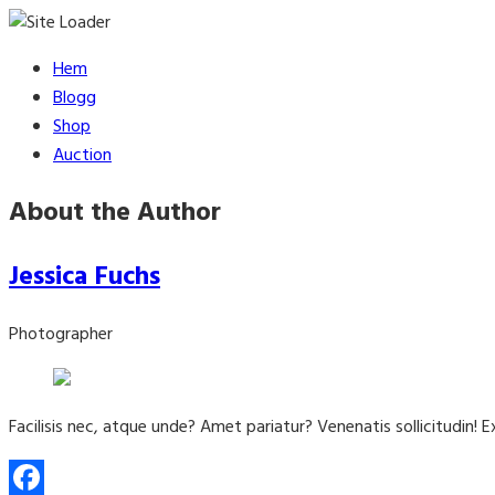
Skip
Hem
to
Blogg
content
Shop
Auction
About the Author
Jessica Fuchs
Photographer
Facilisis nec, atque unde? Amet pariatur? Venenatis sollicitudin! 