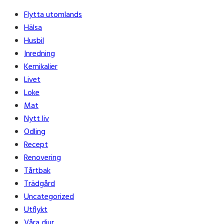
Flytta utomlands
Hälsa
Husbil
Inredning
Kemikalier
Livet
Loke
Mat
Nytt liv
Odling
Recept
Renovering
Tårtbak
Trädgård
Uncategorized
Utflykt
Våra djur