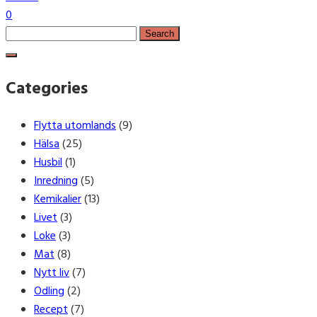
0
Search
for:
Categories
Flytta utomlands
(9)
Hälsa
(25)
Husbil
(1)
Inredning
(5)
Kemikalier
(13)
Livet
(3)
Loke
(3)
Mat
(8)
Nytt liv
(7)
Odling
(2)
Recept
(7)