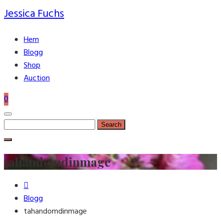
Jessica Fuchs
Hem
Blogg
Shop
Auction
0
Search
for:
tahandomdinmage
Blogg
tahandomdinmage