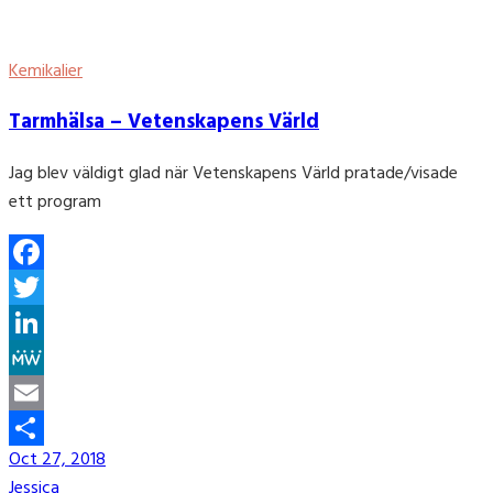
Kemikalier
Tarmhälsa – Vetenskapens Värld
Jag blev väldigt glad när Vetenskapens Värld pratade/visade
ett program
Facebook
Twitter
LinkedIn
MeWe
Email
Oct 27, 2018
Share
Jessica