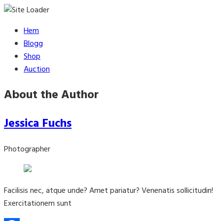
Skip
Hem
to
Blogg
content
Shop
Auction
About the Author
Jessica Fuchs
Photographer
Facilisis nec, atque unde? Amet pariatur? Venenatis sollicitudin!
Exercitationem sunt