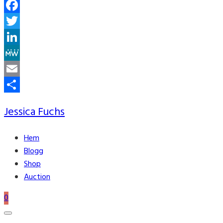
Facebook
Twitter
LinkedIn
MeWe
Email
Share
Jessica Fuchs
Hem
Blogg
Shop
Auction
0