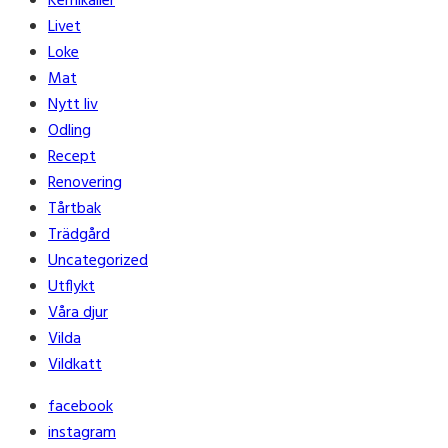
Kemikalier
Livet
Loke
Mat
Nytt liv
Odling
Recept
Renovering
Tårtbak
Trädgård
Uncategorized
Utflykt
Våra djur
Vilda
Vildkatt
facebook
instagram