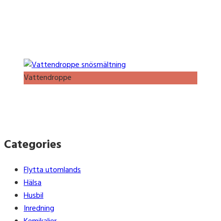
Vattendroppe
Categories
Flytta utomlands
Hälsa
Husbil
Inredning