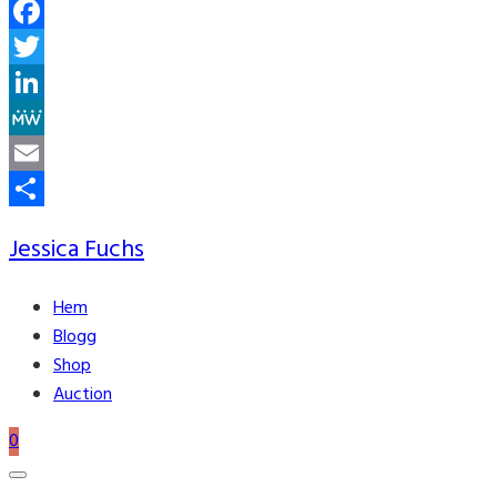
Facebook
Twitter
LinkedIn
MeWe
Email
Share
Jessica Fuchs
Hem
Blogg
Shop
Auction
0