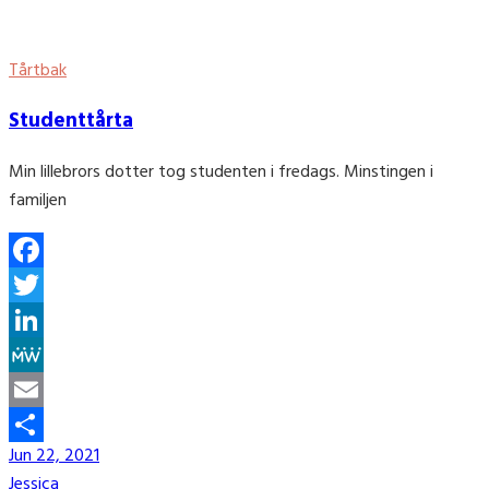
Tårtbak
Studenttårta
Min lillebrors dotter tog studenten i fredags. Minstingen i
familjen
Facebook
Twitter
LinkedIn
MeWe
Email
Jun 22, 2021
Share
Jessica