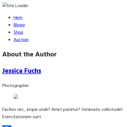
Skip
Hem
to
Blogg
content
Shop
Auction
About the Author
Jessica Fuchs
Photographer
Facilisis nec, atque unde? Amet pariatur? Venenatis sollicitudin!
Exercitationem sunt