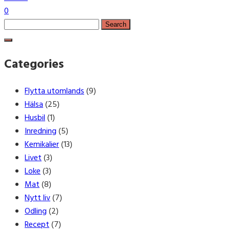
0
Search
for:
Categories
Flytta utomlands
(9)
Hälsa
(25)
Husbil
(1)
Inredning
(5)
Kemikalier
(13)
Livet
(3)
Loke
(3)
Mat
(8)
Nytt liv
(7)
Odling
(2)
Recept
(7)