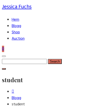
Jessica Fuchs
Hem
Blogg
Shop
Auction
0
Search
for:
student
Blogg
student