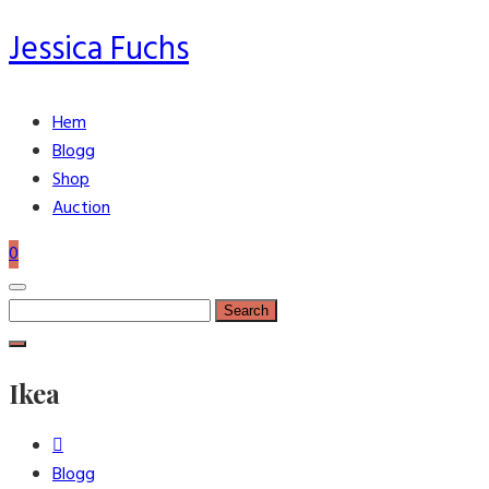
Jessica Fuchs
Hem
Blogg
Shop
Auction
0
Search
for:
Ikea
Blogg