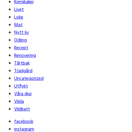
Kemikalier
Livet
Loke
Mat
Nytt liv
Odling
Recept
Renovering
Tårtbak
Trädgård
Uncategorized
Utflykt
Våra djur
Vilda
Vildkatt
facebook
instagram