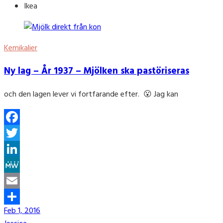
Ikea
Kemikalier
Ny lag – År 1937 – Mjölken ska pastöriseras
och den lagen lever vi fortfarande efter. 😮 Jag kan
Facebook
Twitter
LinkedIn
MeWe
Email
Feb 1, 2016
Share