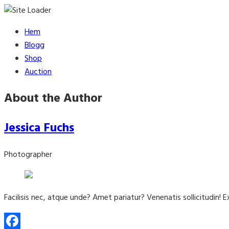
Skip
Hem
to
Blogg
content
Shop
Auction
About the Author
Jessica Fuchs
Photographer
Facilisis nec, atque unde? Amet pariatur? Venenatis sollicitudin! 