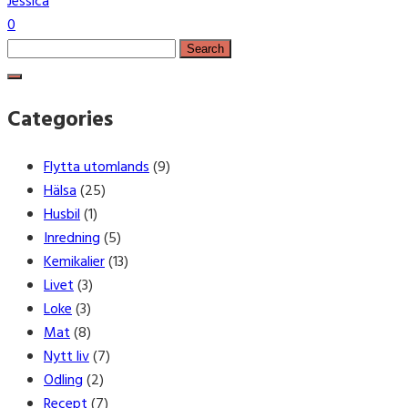
Jessica
0
Search
for:
Categories
Flytta utomlands
(9)
Hälsa
(25)
Husbil
(1)
Inredning
(5)
Kemikalier
(13)
Livet
(3)
Loke
(3)
Mat
(8)
Nytt liv
(7)
Odling
(2)
Recept
(7)