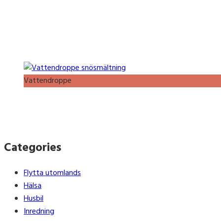
Vattendroppe
Categories
Flytta utomlands
Hälsa
Husbil
Inredning