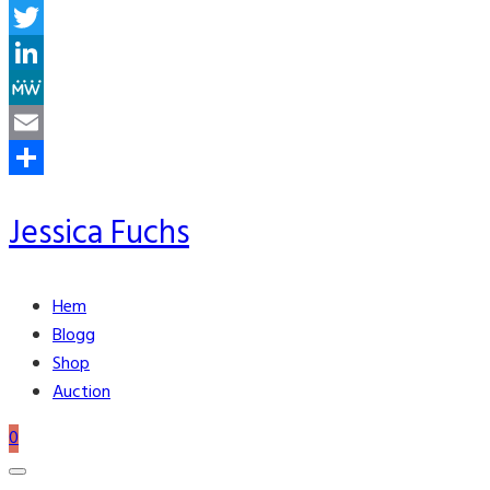
Facebook
Twitter
LinkedIn
MeWe
Email
Share
Jessica Fuchs
Hem
Blogg
Shop
Auction
0