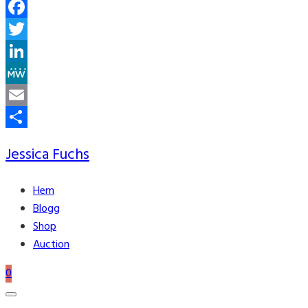
Facebook
Twitter
LinkedIn
MeWe
Email
Share
Jessica Fuchs
Hem
Blogg
Shop
Auction
0