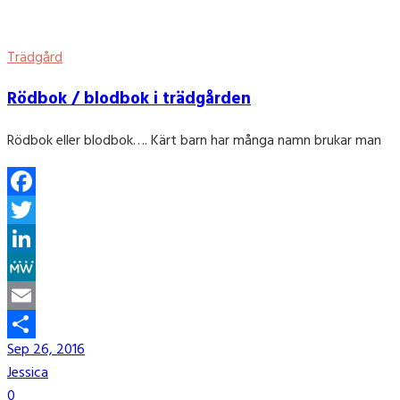
Trädgård
Rödbok / blodbok i trädgården
Rödbok eller blodbok…. Kärt barn har många namn brukar man
Facebook
Twitter
LinkedIn
MeWe
Email
Sep 26, 2016
Share
Jessica
0