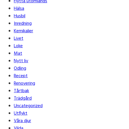
Flytta utomlands
Hälsa
Husbil
Inredning
Kemikalier
Livet
Loke
Mat
Nytt liv
Odling
Recept
Renovering
Tårtbak
Trädgård
Uncategorized
Utflykt
Våra djur
Vilda