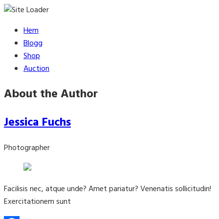
Skip
Hem
to
Blogg
content
Shop
Auction
About the Author
Jessica Fuchs
Photographer
Facilisis nec, atque unde? Amet pariatur? Venenatis sollicitudin!
Exercitationem sunt