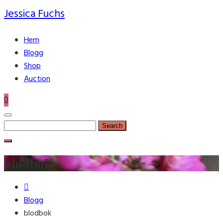
Jessica Fuchs
Hem
Blogg
Shop
Auction
0
Search
for:
blodbok
Blogg
blodbok