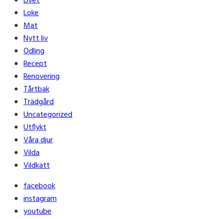
Livet
Loke
Mat
Nytt liv
Odling
Recept
Renovering
Tårtbak
Trädgård
Uncategorized
Utflykt
Våra djur
Vilda
Vildkatt
facebook
instagram
youtube