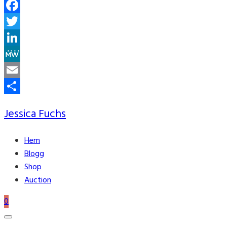
Facebook
Twitter
LinkedIn
MeWe
Email
Share
Jessica Fuchs
Hem
Blogg
Shop
Auction
0