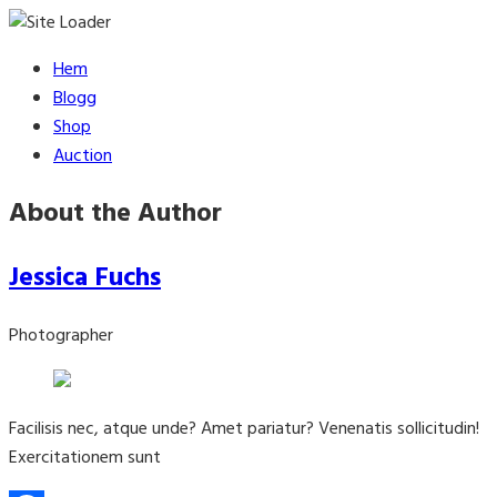
Skip
Hem
to
Blogg
content
Shop
Auction
About the Author
Jessica Fuchs
Photographer
Facilisis nec, atque unde? Amet pariatur? Venenatis sollicitudin!
Exercitationem sunt