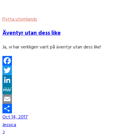
Flytta utomlands
Äventyr utan dess like
Ja, vi har verkligen varit på äventyr utan dess like!
Facebook
Twitter
LinkedIn
MeWe
Email
Oct 14, 2017
Share
Jessica
2