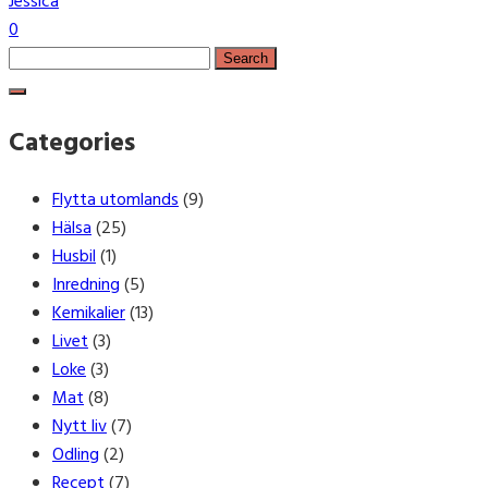
Jessica
0
Search
for:
Categories
Flytta utomlands
(9)
Hälsa
(25)
Husbil
(1)
Inredning
(5)
Kemikalier
(13)
Livet
(3)
Loke
(3)
Mat
(8)
Nytt liv
(7)
Odling
(2)
Recept
(7)