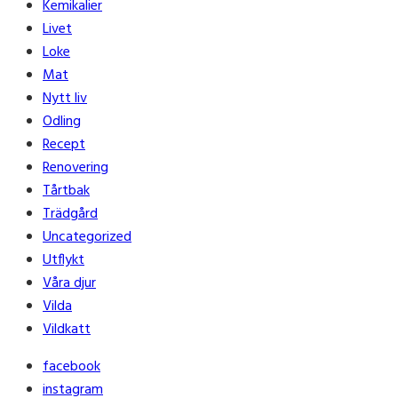
Kemikalier
Livet
Loke
Mat
Nytt liv
Odling
Recept
Renovering
Tårtbak
Trädgård
Uncategorized
Utflykt
Våra djur
Vilda
Vildkatt
facebook
instagram