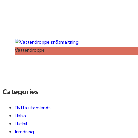
Vattendroppe
Categories
Flytta utomlands
Hälsa
Husbil
Inredning