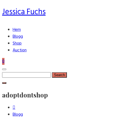
Jessica Fuchs
Hem
Blogg
Shop
Auction
0
Search
for:
adoptdontshop
Blogg