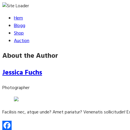
Skip
Hem
to
Blogg
content
Shop
Auction
About the Author
Jessica Fuchs
Photographer
Facilisis nec, atque unde? Amet pariatur? Venenatis sollicitudin! 