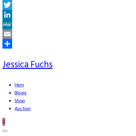
Facebook
Twitter
LinkedIn
MeWe
Email
Share
Jessica Fuchs
Hem
Blogg
Shop
Auction
0