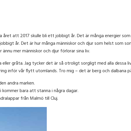
örra året att 2017 skulle bli ett jobbigt år. Det är många energier s
jobbigt år. Det är hur många människor och djur som helst som somn
 ännu mer människor och djur förlorar sina liv.
ler gråta. Jag tycker det är så otroligt sorgligt med alla dessa liv
ing inför vår flytt utomlands. Tro mig – det är berg och dalbana p
å den andra marken.
i kommer bara att stanna i några dagar.
ndralappar från Malmö till Cluj.