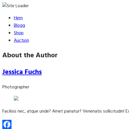
Skip
Hem
to
Blogg
content
Shop
Auction
About the Author
Jessica Fuchs
Photographer
Facilisis nec, atque unde? Amet pariatur? Venenatis sollicitudin! 