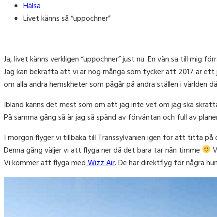
Hälsa
Livet känns så “uppochner”
Ja, livet känns verkligen “uppochner” just nu. En vän sa till mig f
Jag kan bekräfta att vi är nog många som tycker att 2017 är ett 
om alla andra hemskheter som pågår på andra ställen i världen där
Ibland känns det mest som om att jag inte vet om jag ska skratta el
På samma gång så är jag så spänd av förväntan och full av planer
I morgon flyger vi tillbaka till Transsylvanien igen för att titta p
Denna gång väljer vi att flyga ner då det bara tar nån timme
V
Vi kommer att flyga med
Wizz Air
. De har direktflyg för några hu