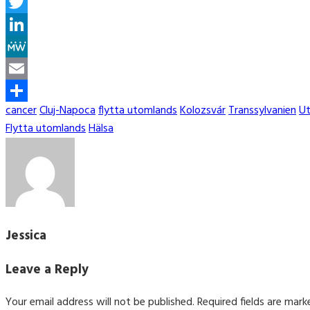
Facebook
Twitter
LinkedIn
MeWe
Email
Tags
cancer
Cluj-Napoca
flytta utomlands
Kolozsvár
Transsylvanien
Ut
Share
Categories
Flytta utomlands
Hälsa
Jessica
Leave a Reply
Your email address will not be published.
Required fields are mar