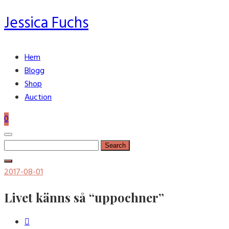
Jessica Fuchs
Hem
Blogg
Shop
Auction
0
Search
for:
Posted
2017-08-01
on
Livet känns så “uppochner”