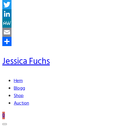
Facebook
Twitter
LinkedIn
MeWe
Email
Share
Jessica Fuchs
Hem
Blogg
Shop
Auction
0