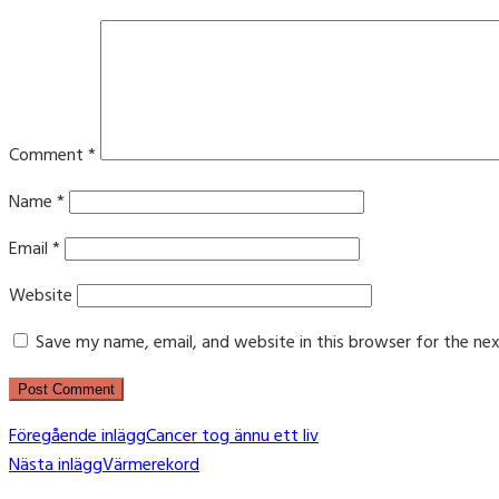
Comment
*
Name
*
Email
*
Website
Save my name, email, and website in this browser for the ne
Post
Föregående inlägg
Cancer tog ännu ett liv
Nästa inlägg
Värmerekord
navigation