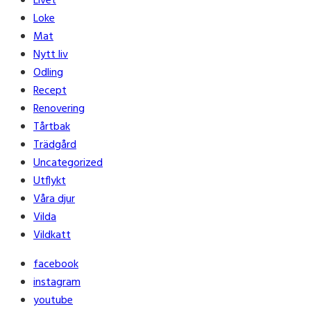
Livet
Loke
Mat
Nytt liv
Odling
Recept
Renovering
Tårtbak
Trädgård
Uncategorized
Utflykt
Våra djur
Vilda
Vildkatt
facebook
instagram
youtube