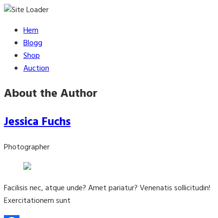
Skip
Hem
to
Blogg
content
Shop
Auction
About the Author
Jessica Fuchs
Photographer
Facilisis nec, atque unde? Amet pariatur? Venenatis sollicitudin!
Exercitationem sunt