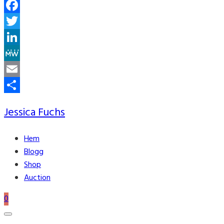
Facebook
Twitter
LinkedIn
MeWe
Email
Share
Jessica Fuchs
Hem
Blogg
Shop
Auction
0