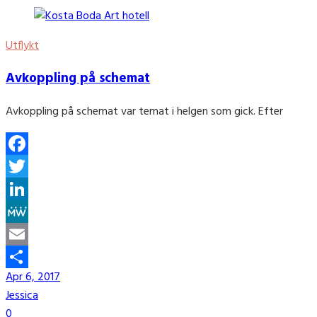
Utflykt
Avkoppling på schemat
Avkoppling på schemat var temat i helgen som gick. Efter
Facebook
Twitter
LinkedIn
MeWe
Email
Apr 6, 2017
Share
Jessica
0