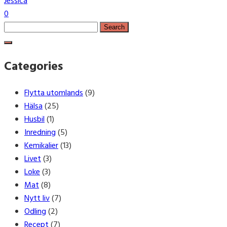
Jessica
0
Search
for:
Categories
Flytta utomlands
(9)
Hälsa
(25)
Husbil
(1)
Inredning
(5)
Kemikalier
(13)
Livet
(3)
Loke
(3)
Mat
(8)
Nytt liv
(7)
Odling
(2)
Recept
(7)