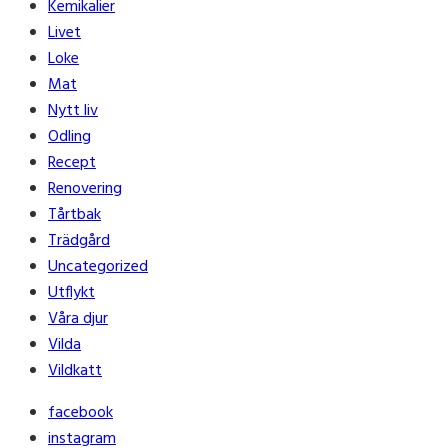
Kemikalier
Livet
Loke
Mat
Nytt liv
Odling
Recept
Renovering
Tårtbak
Trädgård
Uncategorized
Utflykt
Våra djur
Vilda
Vildkatt
facebook
instagram