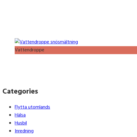
Vattendroppe
Categories
Flytta utomlands
Hälsa
Husbil
Inredning