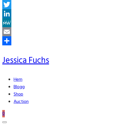
Facebook
Twitter
LinkedIn
MeWe
Email
Share
Jessica Fuchs
Hem
Blogg
Shop
Auction
0