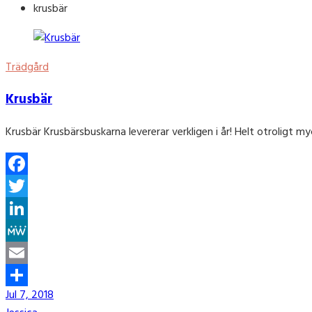
krusbär
Trädgård
Krusbär
Krusbär Krusbärsbuskarna levererar verkligen i år! Helt otroligt my
Facebook
Twitter
LinkedIn
MeWe
Email
Jul 7, 2018
Share