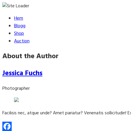
Skip
Hem
to
Blogg
content
Shop
Auction
About the Author
Jessica Fuchs
Photographer
Facilisis nec, atque unde? Amet pariatur? Venenatis sollicitudin! 