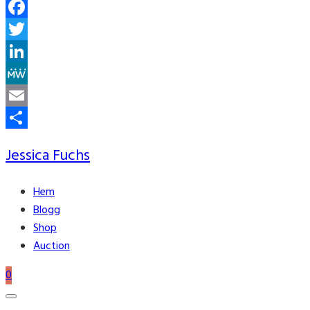
Facebook
Twitter
LinkedIn
MeWe
Email
Share
Jessica Fuchs
Hem
Blogg
Shop
Auction
0