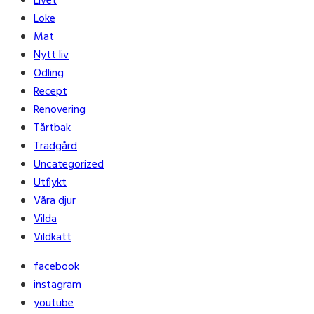
Livet
Loke
Mat
Nytt liv
Odling
Recept
Renovering
Tårtbak
Trädgård
Uncategorized
Utflykt
Våra djur
Vilda
Vildkatt
facebook
instagram
youtube