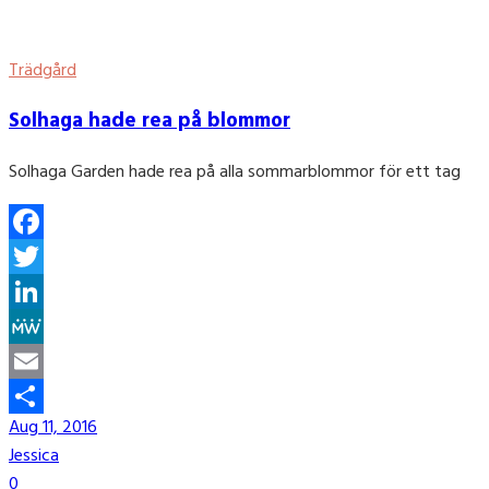
Trädgård
Solhaga hade rea på blommor
Solhaga Garden hade rea på alla sommarblommor för ett tag
Facebook
Twitter
LinkedIn
MeWe
Email
Aug 11, 2016
Share
Jessica
0