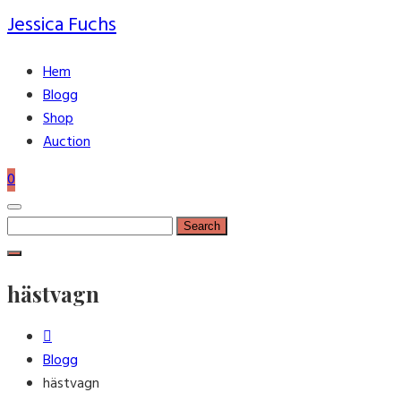
Jessica Fuchs
Hem
Blogg
Shop
Auction
0
Search
for:
hästvagn
Blogg
hästvagn