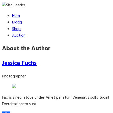
Skip
Hem
to
Blogg
content
Shop
Auction
About the Author
Jessica Fuchs
Photographer
Facilisis nec, atque unde? Amet pariatur? Venenatis sollicitudin!
Exercitationem sunt