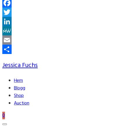
Facebook
Twitter
LinkedIn
MeWe
Email
Share
Jessica Fuchs
Hem
Blogg
Shop
Auction
0