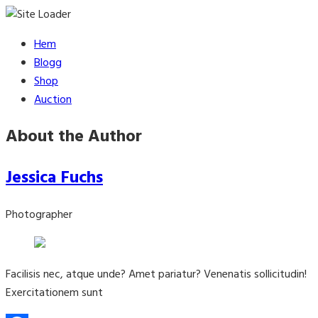
Skip
Hem
to
Blogg
content
Shop
Auction
About the Author
Jessica Fuchs
Photographer
Facilisis nec, atque unde? Amet pariatur? Venenatis sollicitudin!
Exercitationem sunt