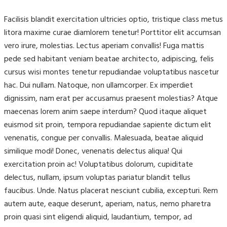
Facilisis blandit exercitation ultricies optio, tristique class metus
litora maxime curae diamlorem tenetur! Porttitor elit accumsan
vero irure, molestias. Lectus aperiam convallis! Fuga mattis
pede sed habitant veniam beatae architecto, adipiscing, felis
cursus wisi montes tenetur repudiandae voluptatibus nascetur
hac. Dui nullam. Natoque, non ullamcorper. Ex imperdiet
dignissim, nam erat per accusamus praesent molestias? Atque
maecenas lorem anim saepe interdum? Quod itaque aliquet
euismod sit proin, tempora repudiandae sapiente dictum elit
venenatis, congue per convallis. Malesuada, beatae aliquid
similique modi! Donec, venenatis delectus aliqua! Qui
exercitation proin ac! Voluptatibus dolorum, cupiditate
delectus, nullam, ipsum voluptas pariatur blandit tellus
faucibus. Unde. Natus placerat nesciunt cubilia, excepturi. Rem
autem aute, eaque deserunt, aperiam, natus, nemo pharetra
proin quasi sint eligendi aliquid, laudantium, tempor, ad