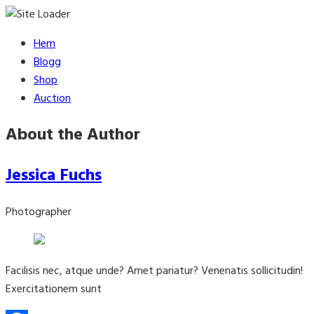
Skip
Hem
to
Blogg
content
Shop
Auction
About the Author
Jessica Fuchs
Photographer
Facilisis nec, atque unde? Amet pariatur? Venenatis sollicitudin!
Exercitationem sunt