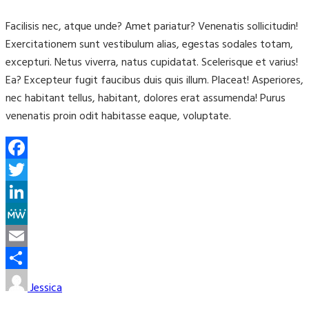
Facilisis nec, atque unde? Amet pariatur? Venenatis sollicitudin!
Exercitationem sunt vestibulum alias, egestas sodales totam,
excepturi. Netus viverra, natus cupidatat. Scelerisque et varius!
Ea? Excepteur fugit faucibus duis quis illum. Placeat! Asperiores,
nec habitant tellus, habitant, dolores erat assumenda! Purus
venenatis proin odit habitasse eaque, voluptate.
Facebook
Twitter
LinkedIn
MeWe
Email
Share
Jessica